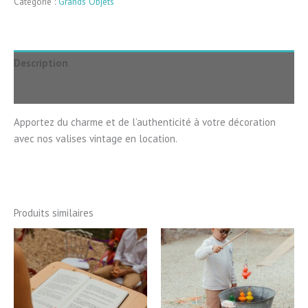
Catégorie :
Grands Objets
La
Rétro
Délicate
Description
Avis (3)
Apportez du charme et de l’authenticité à votre décoration
avec nos valises vintage en location.
Produits similaires