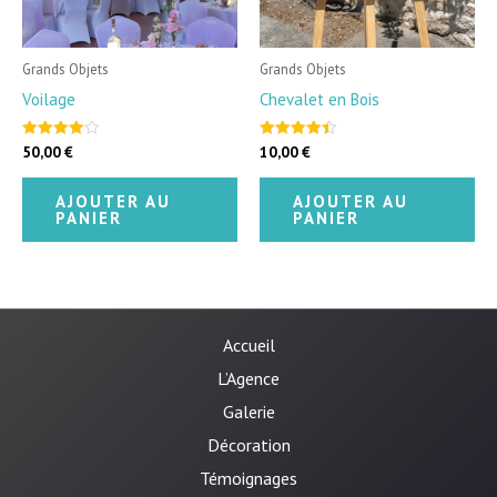
Grands Objets
Grands Objets
Voilage
Chevalet en Bois
50,00
€
10,00
€
Note
Note
4.00
4.50
sur 5
sur 5
AJOUTER AU
AJOUTER AU
PANIER
PANIER
Accueil
L’Agence
Galerie
Décoration
Témoignages