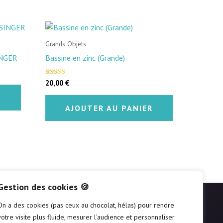
Grands Objets
INGER
Bassine en zinc (Grande)
20,00
€
Note
5.00
sur 5
R
AJOUTER AU PANIER
Gestion des cookies 🍪
On a des cookies (pas ceux au chocolat, hélas) pour rendre
SUIVEZ-NOUS
votre visite plus fluide, mesurer l’audience et personnaliser