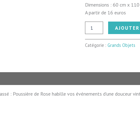
Dimensions : 60 cm x 110 
​A partir de 16 euros
quantité
AJOUTER
de
Tapis
vintage
Catégorie :
Grands Objets
Poussière
de
Rose
(Petit)
sé : Poussière de Rose habille vos événements d’une douceur vinta