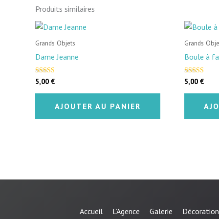
Produits similaires
Grands Objets
Grands Obje
Dame Jeanne
Boule à f
5,00
€
5,00
€
Note
Note
5.00
4.50
sur 5
sur 5
AJOUTER AU PANIER
AJ
Accueil
L’Agence
Galerie
Décoration