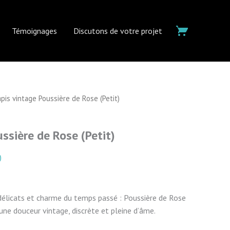
Témoignages
Discutons de votre projet
pis vintage Poussière de Rose (Petit)
ssière de Rose (Petit)
)
délicats et charme du temps passé : Poussière de Rose
une douceur vintage, discrète et pleine d’âme.