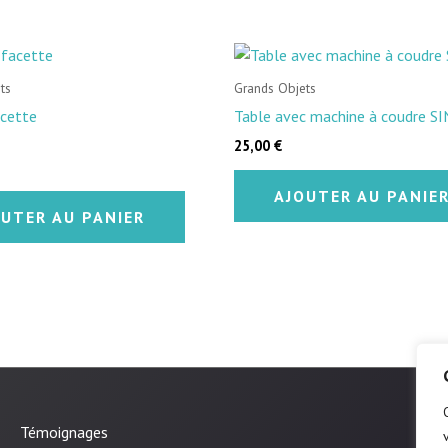
ts
Grands Objets
acette
Table avec machine à coudre S
25,00
€
AJOUTER AU PANIE
OUTER AU PANIER
Témoignages