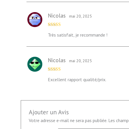
Nicolas
mai 20, 2025
Note
4
sur
Très satisfait, je recommande !
5
Nicolas
mai 20, 2025
Note
4
sur
Excellent rapport qualité/prix.
5
Ajouter un Avis
Votre adresse e-mail ne sera pas publiée.
Les champs