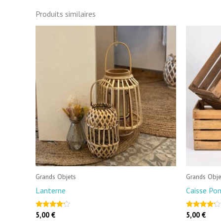
Produits similaires
Grands Objets
Grands Obje
Lanterne
Caisse P
5,00
€
5,00
€
Note
Note
4.00
4.00