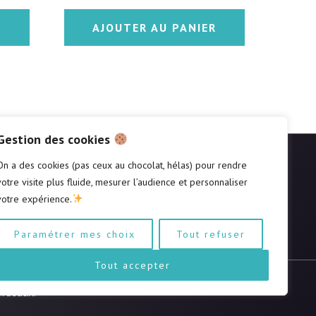
sur 5
R
AJOUTER AU PANIER
Gestion des cookies
On a des cookies (pas ceux au chocolat, hélas) pour rendre
SUIVEZ-NOUS
votre visite plus fluide, mesurer l’audience et personnaliser
votre expérience.
Paramétrer mes choix
Tout refuser
Tout accepter
ordeaux.