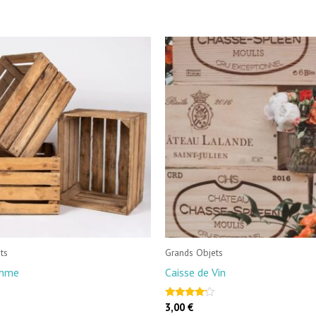
ts
Grands Objets
omme
Caisse de Vin
3,00
€
Note
4.00