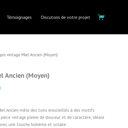
Témoignages
Discutons de votre projet
apis vintage Miel Ancien (Moyen)
el Ancien (Moyen)
)
el Ancien mêle des tons ensoleillés à des motifs
 pièce vintage pleine de douceur et de caractère, idéale
avec une touche bohème et solaire.