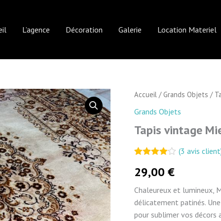
il
L’agence
Décoration
Galerie
Location Materiel
Accueil
/
Grands Objets
/ T
Grands Objets
Tapis vintage Mi
(
3
avis client
Noté
2
4.00
29,00
€
sur 5
basé
sur
Chaleureux et lumineux, Mi
notations
délicatement patinés. Une
client
pour sublimer vos décors 