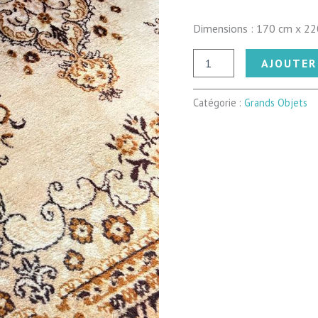
Dimensions : 170 cm x 220
quantité
AJOUTER
de
Tapis
vintage
Catégorie :
Grands Objets
Miel
Ancien
(Moyen)