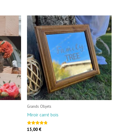
Grands Objets
Miroir carré bois
15,00
€
Note
4.50