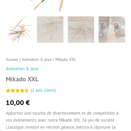
Accueil
/
Animation & jeux
/ Mikado XXL
Animation & jeux
Mikado XXL
(
2
avis client)
Noté
2
4.50
10,00
€
sur 5
basé sur
notations
Apportez une touche de divertissement et de compétition à
client
vos événements avec notre Mikado XXL. Ce jeu de société
classique, revisité en version géante, mettra à l’épreuve la