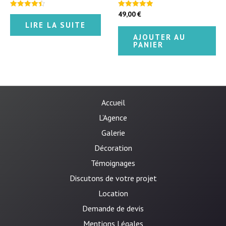
49,00
€
Note
Note
4.50
5.00
LIRE LA SUITE
sur 5
sur 5
AJOUTER AU
PANIER
Accueil
L’Agence
Galerie
Décoration
Témoignages
Discutons de votre projet
Location
Demande de devis
Mentions Légales