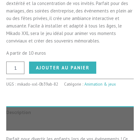
dextérité et la concentration de vos invités. Parfait pour des
mariages, des soirées d’entreprise, des événements en plein air
ou des fêtes privées, il crée une ambiance interactive et
amusante. Facile à installer et adapté à tous les âges, le
Mikado XXL sera le jeu idéal pour animer vos moments
conviviaux et créer des souvenirs mémorables.
A partir de 10 euros
quantité
AJOUTER AU PANIER
de
Mikado
XXL
UGS :
mikado-xxl-0b39ab-82
Catégorie :
Animation & jeux
Description
Avis (2)
Parfait pour divertir les enfants lors de vos événements ! Ce