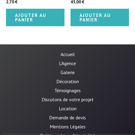
2,70
€
45,00
€
Note
Note
5.00
5.00
sur 5
sur 5
AJOUTER AU
AJOUTER AU
PANIER
PANIER
Accueil
L’Agence
Galerie
Décoration
Témoignages
Discutons de votre projet
Location
Demande de devis
Mentions Légales