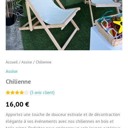
Accueil
/
Assise
/ Chilienne
Assise
Chilienne
(
3
avis client)
Noté
2
4.00
16,00
€
sur 5
basé
sur
Apportez une touche de douceur estivale et de décontraction
notations
client
élégante à vos événements avec nos chiliennes en bois et