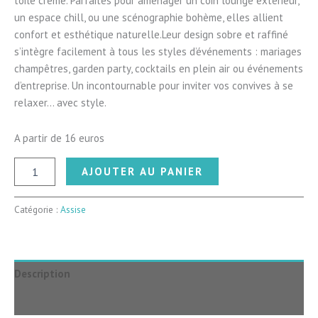
toile crème. Parfaites pour aménager un coin lounge extérieur,
un espace chill, ou une scénographie bohème, elles allient
confort et esthétique naturelle.Leur design sobre et raffiné
s’intègre facilement à tous les styles d’événements : mariages
champêtres, garden party, cocktails en plein air ou événements
d’entreprise. Un incontournable pour inviter vos convives à se
relaxer… avec style.
A partir de 16 euros
quantité
AJOUTER AU PANIER
de
Chilienne
Catégorie :
Assise
Description
Avis (3)