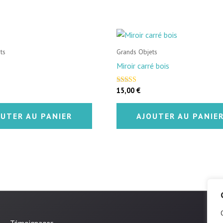
ts
Grands Objets
Miroir carré bois
15,00
€
Note
4.50
sur 5
OUTER AU PANIER
AJOUTER AU PANIE
Témoignages