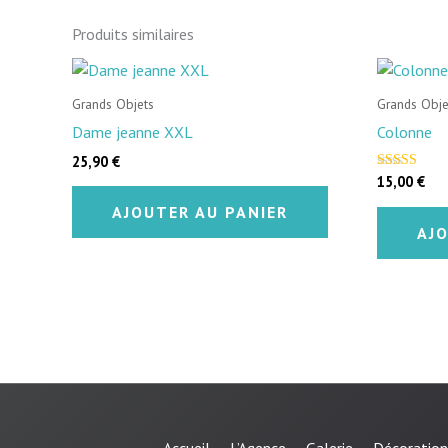
Produits similaires
Grands Objets
Grands Obje
Dame jeanne XXL
Colonne
25,90
€
15,00
€
Note
4.50
sur 5
AJOUTER AU PANIER
AJ
Accueil
L’Agence
Galerie
Décoration