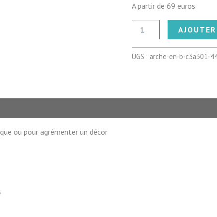
A partir de 69 euros
quantité
AJOUTER
de
Arche
en
UGS :
arche-en-b-c3a301-4
bois
triangulaire
ïque ou pour agrémenter un décor
5