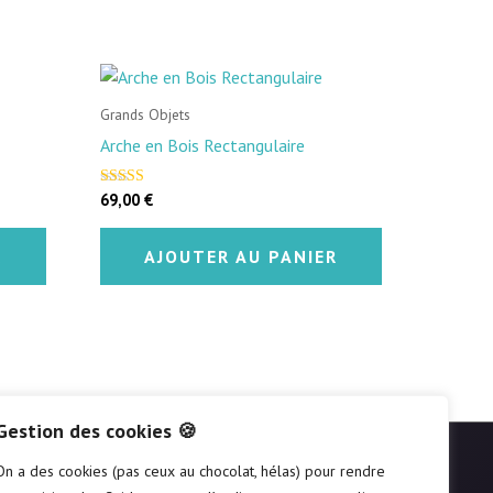
Grands Objets
Arche en Bois Rectangulaire
69,00
€
Note
4.50
sur 5
R
AJOUTER AU PANIER
Gestion des cookies 🍪
On a des cookies (pas ceux au chocolat, hélas) pour rendre
SUIVEZ-NOUS