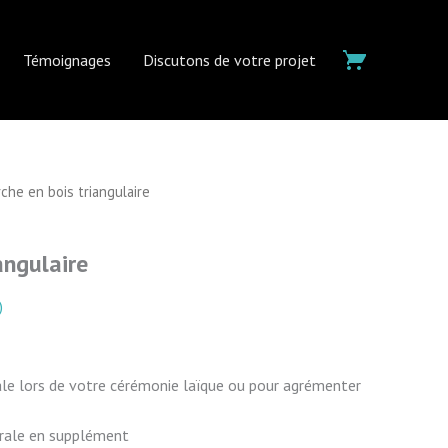
Témoignages
Discutons de votre projet
che en bois triangulaire
angulaire
)
le lors de votre cérémonie laïque ou pour agrémenter
ale en supplément ​