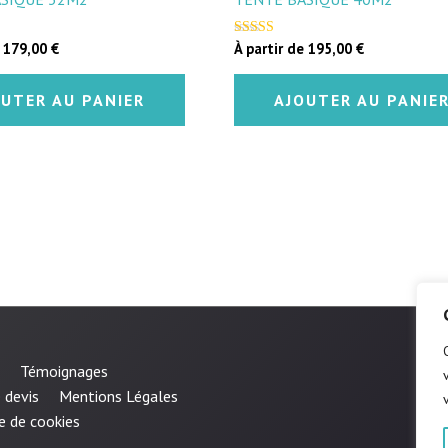
e
179,00
€
À partir de
195,00
€
Note
4.33
sur 5
OUTER AU PANIER
AJOUTER AU PANIE
Témoignages
 devis
Mentions Légales
e de cookies