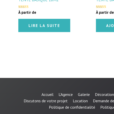
À partir de
À partir d
Note
Note
5.00
4.33
sur 5
sur 5
LIRE LA SUITE
AJ
Accueil
L’Agence
Galerie
Décoration
Discutons de votre projet
Location
Demande de
Politique de confidentialité
Politiqu