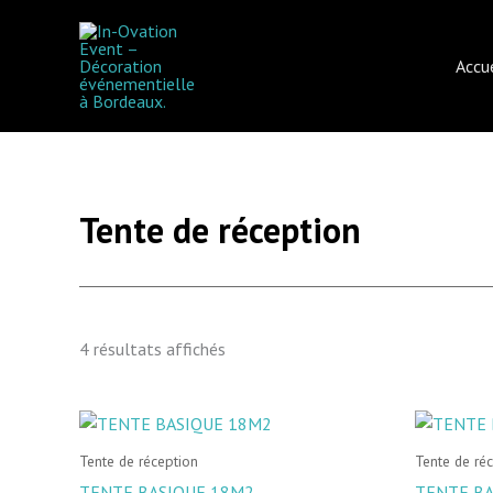
Aller
au
Accue
contenu
Tente de réception
4 résultats affichés
Tente de réception
Tente de ré
TENTE BASIQUE 18M2
TENTE BA