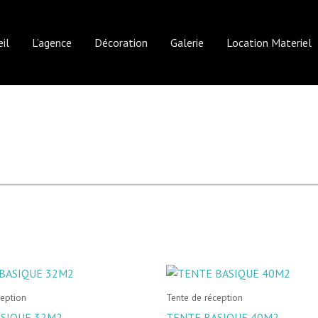
il
L’agence
Décoration
Galerie
Location Materiel
ception
Tente de réception
SIQUE 32M2
TENTE BASIQUE 40M2