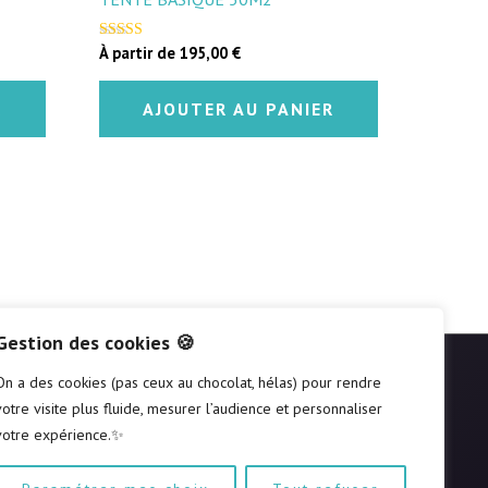
À partir de
195,00
€
Note
5.00
sur 5
R
AJOUTER AU PANIER
Gestion des cookies 🍪
On a des cookies (pas ceux au chocolat, hélas) pour rendre
SUIVEZ-NOUS
votre visite plus fluide, mesurer l’audience et personnaliser
votre expérience.✨